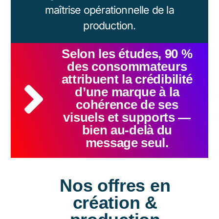
maîtrise opérationnelle de la
production.
Selon les études, 90 %
des consommateurs
attribuent la crédibilité
d’une marque à la
cohérence de ses
visuels et supports —
bien au-delà du
message seul.
Nos offres en
création &