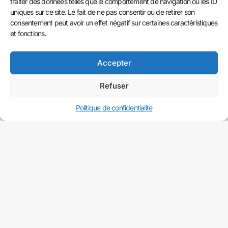
traiter des données telles que le comportement de navigation ou les ID
uniques sur ce site. Le fait de ne pas consentir ou de retirer son
consentement peut avoir un effet négatif sur certaines caractéristiques
et fonctions.
Notre approche
Accepter
création et production
Refuser
repose sur 3 piliers :
Politique de confidentialité
1. Vision stratégique
Chaque projet ancré
dans vos objectifs et
votre marché.
2. Exigence créative
Des livrables qui se