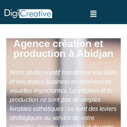
Agence création et
production à Abidjan
Notre studio créatif transforme vos idées
et vos enjeux business en expériences
visuelles impactantes. La création et la
production ne sont pas de simples
livrables esthétiques : ce sont des leviers
stratégiques au service de votre
notoriété, de votre crédibilité et de votre