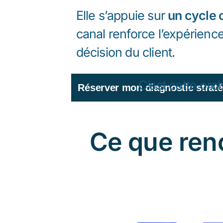
Elle s’appuie sur
un cycle 
canal renforce l’expérience
décision du client.
C’est cette or
Réserver mon diagnostic strat
Ce que ren