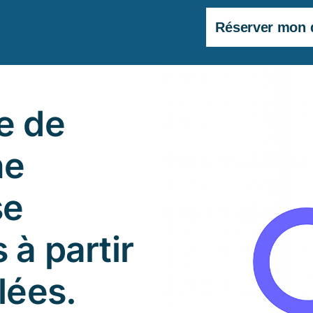
Réserver mon 
e de
ne
se
 à partir
lées.