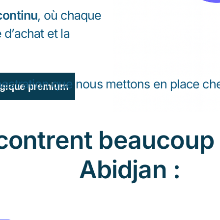
continu
, où chaque
 d’achat et la
chestration que nous mettons en place c
égique premium
contrent beaucoup 
Abidjan :