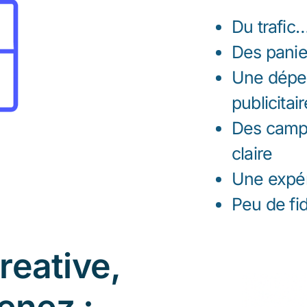
Du trafic
Des pani
Une dépe
publicitair
Des campa
claire
Une expér
Peu de fid
reative,